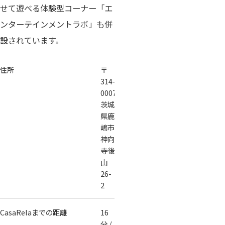
せて遊べる体験型コーナー「エ
ンターテインメントラボ」も併
設されています。
住所
〒
314-
0007
茨城
県鹿
嶋市
神向
寺後
山
26-
2
CasaRelaまでの距離
16
分 /