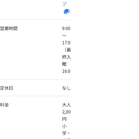
プ
）
営業時間
9:00
～
17:00
（最
終入
館
16:00）
定休日
なし
料金
大人
2,000
円
小
学・