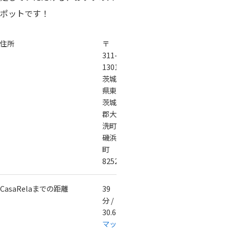
ポットです！
住所
〒
311-
1301
茨城
県東
茨城
郡大
洗町
磯浜
町
8252−3
CasaRelaまでの距離
39
分 /
30.6km（
Google
マッ