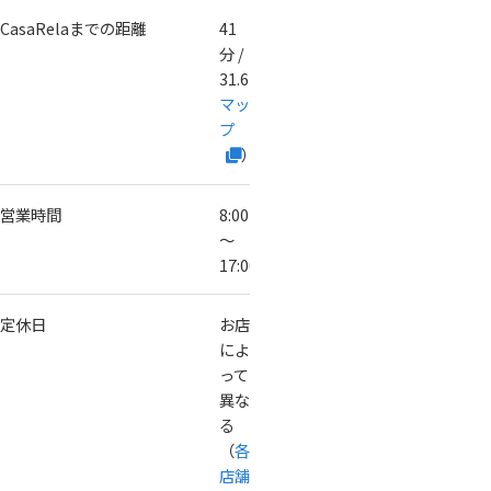
CasaRelaまでの距離
41
分 /
31.6km（
Google
マッ
プ
）
営業時間
8:00
～
17:00
定休日
お店
によ
って
異な
る
（
各
店舗