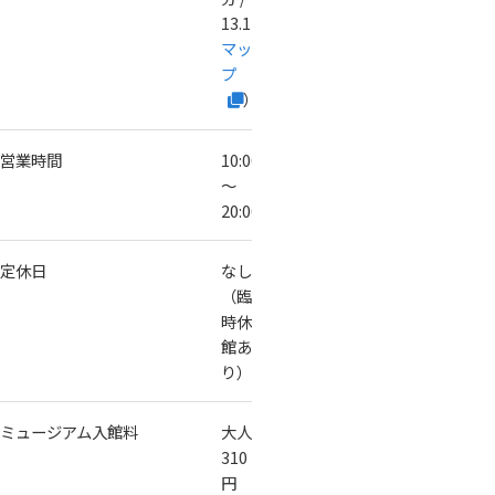
13.1km（
Google
マッ
プ
）
営業時間
10:00
～
20:00
定休日
なし
（臨
時休
館あ
り）
ミュージアム入館料
大人
310
円