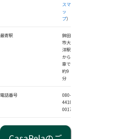
スマ
ッ
プ
）
最寄駅
鉾田
市大
洋駅
から
車で
約9
分
電話番号
080-
4418-
0017
CasaRelaのご