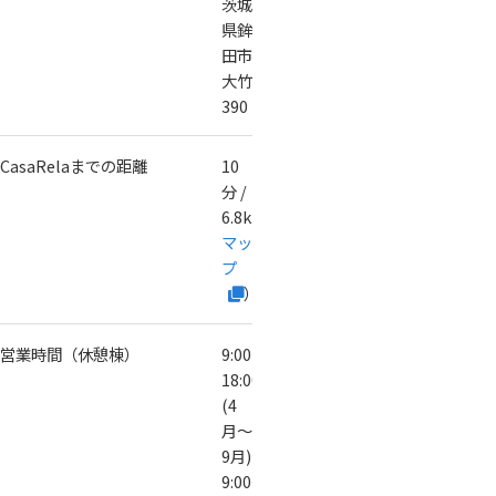
茨城
県鉾
田市
大竹
390
CasaRelaまでの距離
10
分 /
6.8km（
Google
マッ
プ
）
営業時間（休憩棟）
9:00〜
18:00
(4
月〜
9月)
9:00〜