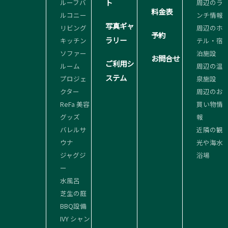
ト
ルーフバ
周辺のラ
料金表
ルコニー
ンチ情報
写真ギャ
リビング
周辺のホ
予約
ラリー
キッチン
テル・宿
ソファー
泊施設
お問合せ
ご利用シ
ルーム
周辺の温
ステム
プロジェ
泉施設
クター
周辺のお
ReFa 美容
買い物情
グッズ
報
バレルサ
近隣の観
ウナ
光や海水
ジャグジ
浴場
ー
水風呂
芝生の庭
BBQ設備
IVY シャン