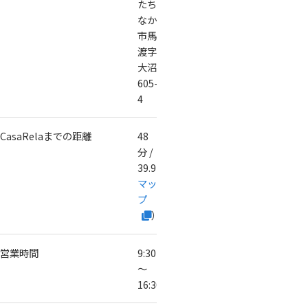
たち
なか
市馬
渡字
大沼
605-
4
CasaRelaまでの距離
48
分 /
39.9km（
Google
マッ
プ
）
営業時間
9:30
～
16:30