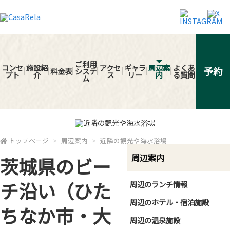
ご利用
コンセ
施設紹
アクセ
ギャラ
周辺案
よくあ
予約
料金表
システ
プト
介
ス
リー
内
る質問
ム
トップページ
周辺案内
近隣の観光や海水浴場
周辺案内
茨城県のビー
チ沿い（ひた
周辺のランチ情報
周辺のホテル・宿泊施設
ちなか市・大
周辺の温泉施設