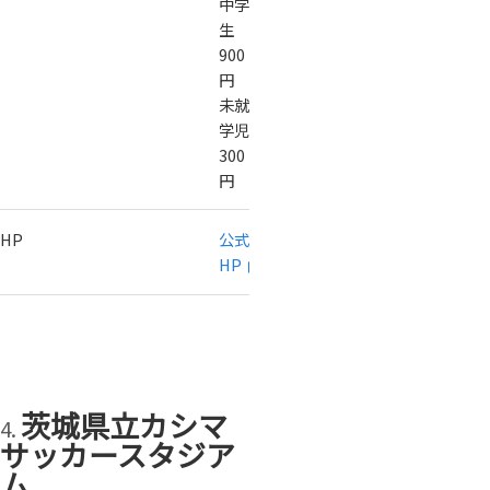
中学
生
900
円
未就
学児
300
円
HP
公式
HP
茨城県立カシマ
サッカースタジア
ム